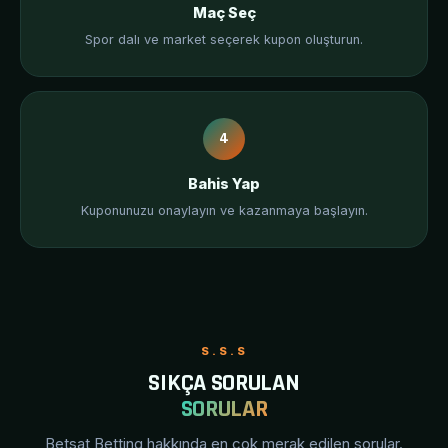
Maç Seç
Spor dalı ve market seçerek kupon oluşturun.
4
Bahis Yap
Kuponunuzu onaylayın ve kazanmaya başlayın.
S.S.S
SIKÇA SORULAN
SORULAR
Betsat Betting hakkında en çok merak edilen sorular.