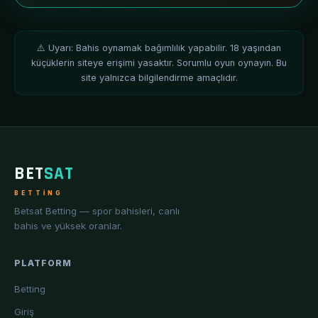
⚠️ Uyarı: Bahis oynamak bağımlılık yapabilir. 18 yaşından
küçüklerin siteye erişimi yasaktır. Sorumlu oyun oynayın. Bu
site yalnızca bilgilendirme amaçlıdır.
BET
SAT
BETTING
Betsat Betting — spor bahisleri, canlı
bahis ve yüksek oranlar.
PLATFORM
Betting
Giriş