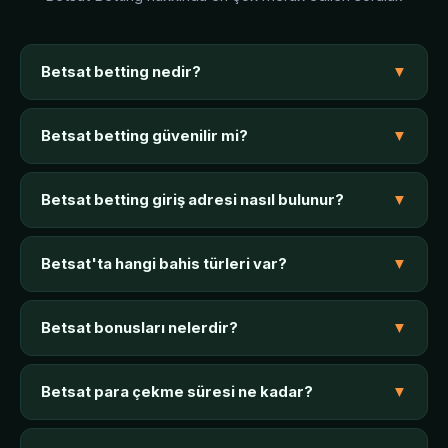
Betsat betting nedir?
Betsat betting nedir?
▼
Betsat betting, Betsat platformunun spor bahisleri ve canlı
Betsat betting güvenilir mi?
bahise odaklanan güncel giriş portalıdır. tr.betsat-
Betsat betting güvenilir mi?
▼
betting.com üzerinden 50+ spor dalında bahis, canlı bahis ve
Evet. Betsat betting, Curacao lisanslı Betsat platformunun
3000+ oyuna ulaşabilirsiniz.
Betsat betting giriş adresi nasıl bulunur?
resmi bahis erişim kanalıdır. 256-bit SSL şifreleme ve 7/24
Betsat betting giriş adresi nasıl bulunur?
▼
Türkçe destek ile güvenli bahis sağlar.
tr.betsat-betting.com adresinden en güncel Betsat betting
Betsat'ta hangi bahis türleri var?
giriş linkine ulaşabilirsiniz. Sayfa adres değişikliklerinde
Betsat'ta hangi bahis türleri var?
▼
anında güncellenir.
Maç öncesi bahis, canlı bahis, handikap, alt-üst, çift şans,
Betsat bonusları nelerdir?
korner bahisleri ve kombine kuponlar Betsat bahis türleri
Betsat bonusları nelerdir?
▼
arasındadır. 50'den fazla spor dalında bahis yapılabilir.
Hoş geldin bonusu, kayıp iadesi, yatırım bonusu, freespin
Betsat para çekme süresi ne kadar?
paketleri ve haftalık promosyonlar Betsat bonusları
Betsat para çekme süresi ne kadar?
▼
arasındadır.
Para çekme işlemleri genellikle 15-30 dakika ile 24 saat
Betsat mobil uyumlu mu?