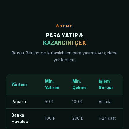
ÖDEME
PARA YATIR &
KAZANCINI ÇEK
Betsat Betting'de kullanılabilen para yatırma ve çekme
yöntemleri.
Min.
Min.
İşlem
Yöntem
Yatırım
Çekim
Süresi
Papara
50 ₺
100 ₺
Anında
Banka
100 ₺
200 ₺
1-24 saat
Havalesi