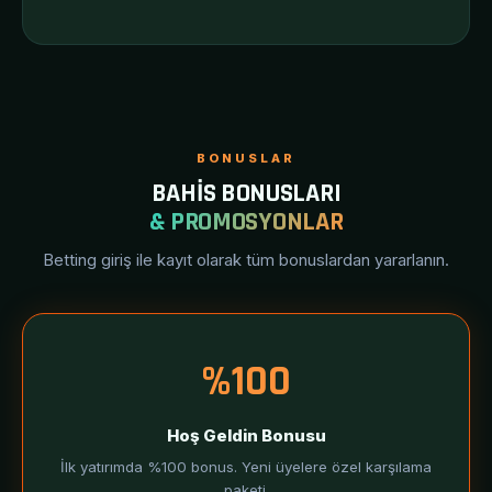
BONUSLAR
BAHIS BONUSLARI
& PROMOSYONLAR
Betting giriş ile kayıt olarak tüm bonuslardan yararlanın.
%100
Hoş Geldin Bonusu
İlk yatırımda %100 bonus. Yeni üyelere özel karşılama
paketi.