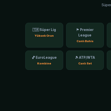
Süper
🇹🇷 Süper Lig
🏴󠁧󠁢󠁥󠁮󠁧󠁿 Premier
League
Yüksek Oran
Canlı Bahis
🏀 EuroLeague
🎾 ATP/WTA
Kombine
Canlı Set