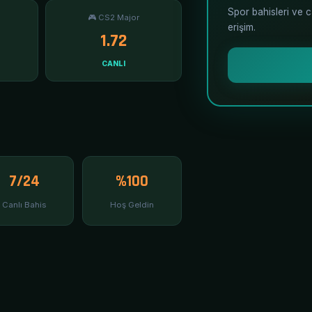
Spor bahisleri ve c
🎮 CS2 Major
erişim.
1.72
CANLI
7/24
%100
Canlı Bahis
Hoş Geldin