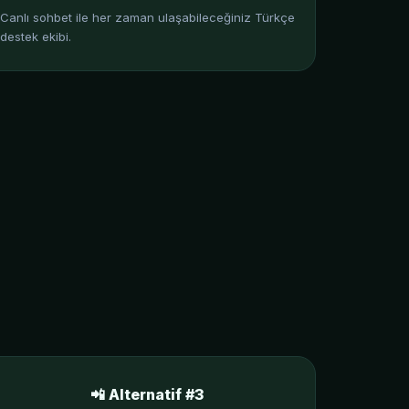
Canlı sohbet ile her zaman ulaşabileceğiniz Türkçe
destek ekibi.
📲 Alternatif #3