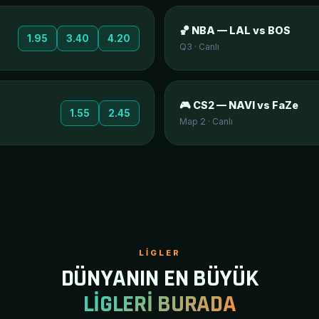
🏀 NBA — LAL vs BOS
1.95
3.40
4.20
Q3 · Canlı
🎮 CS2 — NAVI vs FaZe
1.55
2.45
Map 2 · Canlı
LIGLER
DÜNYANIN EN BÜYÜK
LIGLERI BURADA