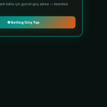
anlı bahis için güncel giriş adresi — kesintisiz
⚽ Betting Giriş Yap