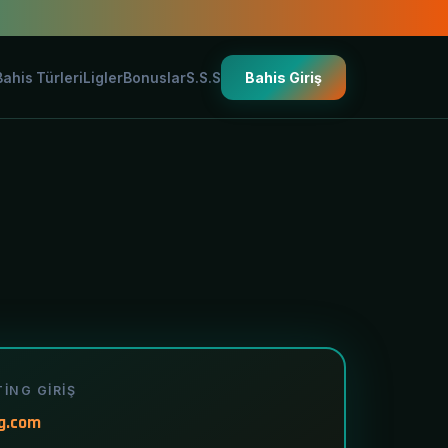
Bahis Giriş
Bahis Türleri
Ligler
Bonuslar
S.S.S
ING GIRIŞ
ng.com