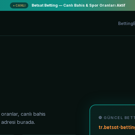
Betsat Betting — Canlı Bahis & Spor Oranları Aktif
● CANLI
Betting
ranlar, canlı bahis
⚽ GÜNCEL BETT
 adresi burada.
tr.betsat-betti