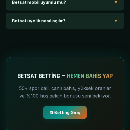
arasında tamamlanır. Papara ve kripto para ile daha hızlı işlem
Betsat mobil uyumlu mu?
▼
yapılabilir.
Evet. Betsat betting tam mobil uyumludur. iOS ve Android
Betsat üyelik nasıl açılır?
tarayıcılarından uygulama indirmeden canlı bahis ve spor
Betsat üyelik nasıl açılır?
▼
bahislerine erişebilirsiniz.
Betting adresine giderek Üye Ol butonuna tıklayın,
bilgilerinizi doldurun ve hesabınızı doğrulayın. İşlem birkaç
dakika sürer.
BETSAT BETTING —
HEMEN BAHIS YAP
50+ spor dalı, canlı bahis, yüksek oranlar
ve %100 hoş geldin bonusu seni bekliyor.
⚽ Betting Giriş