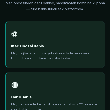
Maç öncesinden canlı bahise, handikaptan kombine kupona
— tüm bahis türleri tek platformda.
⚽
Maç Öncesi Bahis
Maç başlamadan önce yüksek oranlarla bahis yapın.
Futbol, basketbol, tenis ve daha fazlası.
🔴
Canlı Bahis
Maç devam ederken anlık oranlarla bahis. 7/24 kesintisiz
canlı bahis deneyimi.