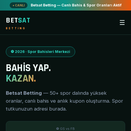
Betsat Betting — Canlı Bahis & Spor Oranları Aktif
● CANLI
BET
SAT
☰
BETTING
⚽ 2026 · Spor Bahisleri Merkezi
BAHIS YAP.
KAZAN.
Betsat Betting
— 50+ spor dalında yüksek
oranlar, canlı bahis ve anlık kupon oluşturma. Spor
tutkunuzun adresi burada.
⚽ GS vs FB