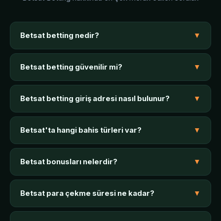
Betsat betting nedir?
Betsat betting nedir?
▼
Betsat betting, Betsat platformunun spor bahisleri ve canlı
Betsat betting güvenilir mi?
bahise odaklanan güncel giriş portalıdır. tr.betsat-
Betsat betting güvenilir mi?
▼
betting.com üzerinden 50+ spor dalında bahis, canlı bahis ve
Evet. Betsat betting, Curacao lisanslı Betsat platformunun
3000+ oyuna ulaşabilirsiniz.
Betsat betting giriş adresi nasıl bulunur?
resmi bahis erişim kanalıdır. 256-bit SSL şifreleme ve 7/24
Betsat betting giriş adresi nasıl bulunur?
▼
Türkçe destek ile güvenli bahis sağlar.
tr.betsat-betting.com adresinden en güncel Betsat betting
Betsat'ta hangi bahis türleri var?
giriş linkine ulaşabilirsiniz. Sayfa adres değişikliklerinde
Betsat'ta hangi bahis türleri var?
▼
anında güncellenir.
Maç öncesi bahis, canlı bahis, handikap, alt-üst, çift şans,
Betsat bonusları nelerdir?
korner bahisleri ve kombine kuponlar Betsat bahis türleri
Betsat bonusları nelerdir?
▼
arasındadır. 50'den fazla spor dalında bahis yapılabilir.
Hoş geldin bonusu, kayıp iadesi, yatırım bonusu, freespin
Betsat para çekme süresi ne kadar?
paketleri ve haftalık promosyonlar Betsat bonusları
Betsat para çekme süresi ne kadar?
▼
arasındadır.
Para çekme işlemleri genellikle 15-30 dakika ile 24 saat
Betsat mobil uyumlu mu?