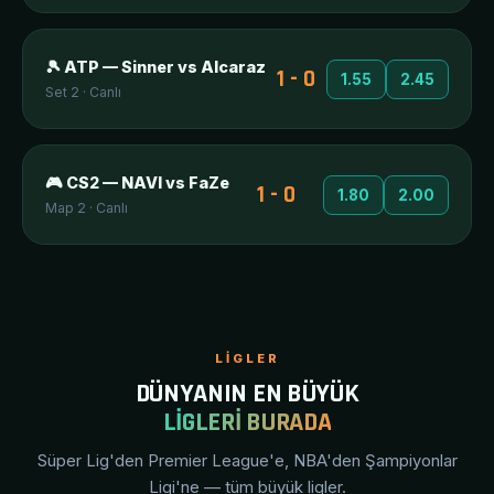
🎾 ATP — Sinner vs Alcaraz
1 - 0
1.55
2.45
Set 2 · Canlı
🎮 CS2 — NAVI vs FaZe
1 - 0
1.80
2.00
Map 2 · Canlı
LIGLER
DÜNYANIN EN BÜYÜK
LIGLERI BURADA
Süper Lig'den Premier League'e, NBA'den Şampiyonlar
Ligi'ne — tüm büyük ligler.