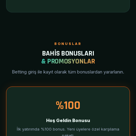
BONUSLAR
BAHIS BONUSLARI
& PROMOSYONLAR
Betting giriş ile kayıt olarak tüm bonuslardan yararlanın.
%100
Hoş Geldin Bonusu
İlk yatırımda %100 bonus. Yeni üyelere özel karşılama
paketi.