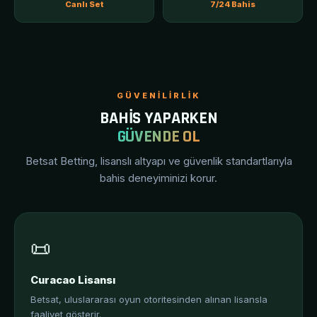
Canlı Set
7/24 Bahis
GÜVENILIRLIK
BAHIS YAPARKEN
GÜVENDE OL
Betsat Betting, lisanslı altyapı ve güvenlik standartlarıyla
bahis deneyiminizi korur.
📜
Curacao Lisansı
Betsat, uluslararası oyun otoritesinden alınan lisansla
faaliyet gösterir.