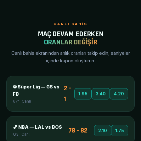
CANLI BAHIS
MAÇ DEVAM EDERKEN
ORANLAR DEĞIŞIR
Canlı bahis ekranından anlık oranları takip edin, saniyeler
içinde kupon oluşturun.
⚽ Süper Lig — GS vs
2 -
FB
1.95
3.40
4.20
1
67' · Canlı
🏀 NBA — LAL vs BOS
78 - 82
2.10
1.75
Q3 · Canlı