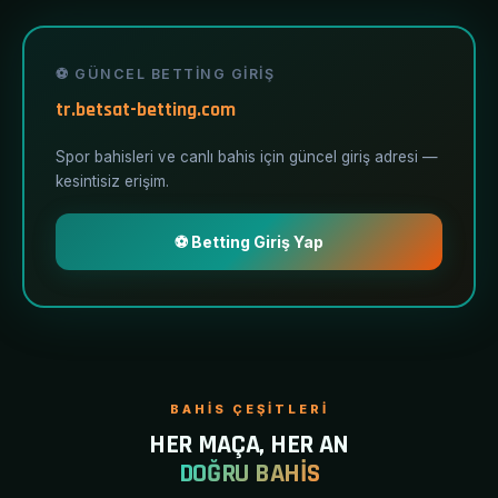
⚽ GÜNCEL BETTING GIRIŞ
tr.betsat-betting.com
Spor bahisleri ve canlı bahis için güncel giriş adresi —
kesintisiz erişim.
⚽ Betting Giriş Yap
BAHIS ÇEŞITLERI
HER MAÇA, HER AN
DOĞRU BAHIS