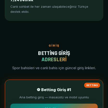
7/24 Destek
Canlı sohbet ile her zaman ulaşabileceğiniz Türkçe
destek ekibi.
GIRIŞ
BETTING GIRIŞ
ADRESLERI
Spor bahisleri ve canlı bahis için güncel giriş linkleri.
BETTING
⚽ Betting Giriş #1
Ana betting giriş — masaüstü ve mobil uyumlu