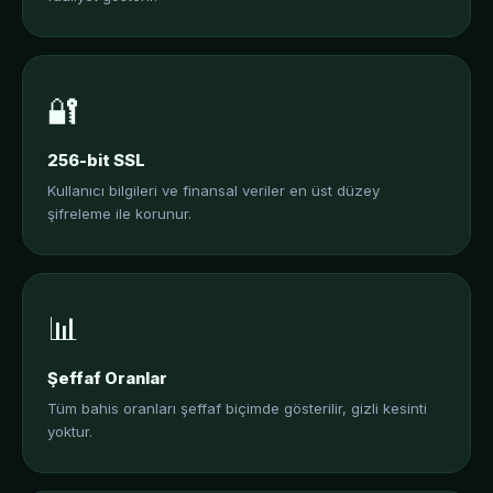
🔐
256-bit SSL
Kullanıcı bilgileri ve finansal veriler en üst düzey
şifreleme ile korunur.
📊
Şeffaf Oranlar
Tüm bahis oranları şeffaf biçimde gösterilir, gizli kesinti
yoktur.