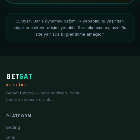
⚠️ Uyarı: Bahis oynamak bağımlılık yapabilir. 18 yaşından
küçüklerin siteye erişimi yasaktır. Sorumlu oyun oynayın. Bu
site yalnızca bilgilendirme amaçlıdır.
BET
SAT
BETTING
Betsat Betting — spor bahisleri, canlı
bahis ve yüksek oranlar.
PLATFORM
Betting
Giriş