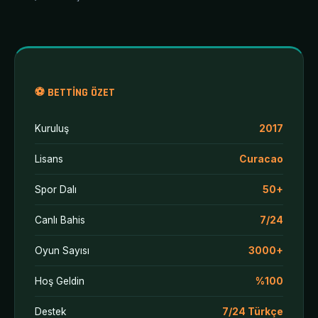
⚽ BETTING ÖZET
Kuruluş
2017
Lisans
Curacao
Spor Dalı
50+
Canlı Bahis
7/24
Oyun Sayısı
3000+
Hoş Geldin
%100
Destek
7/24 Türkçe