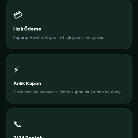
💳
Hızlı Ödeme
Papara, Havale, Kripto ile hızlı yatırım ve çekim.
⚡
Anlık Kupon
Canlı bahiste saniyeler içinde kupon oluşturma ve onay.
📞