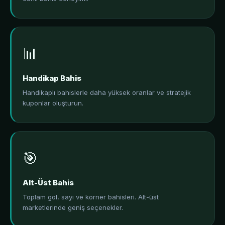
📊
Handikap Bahis
Handikaplı bahislerle daha yüksek oranlar ve stratejik
kuponlar oluşturun.
🎯
Alt-Üst Bahis
Toplam gol, sayı ve korner bahisleri. Alt-üst
marketlerinde geniş seçenekler.