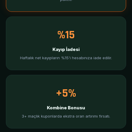
%15
Kayıp İadesi
Haftalık net kayıpların %15'i hesabınıza iade edilir.
+5%
Kombine Bonusu
3+ maçlık kuponlarda ekstra oran artırımı fırsatı.