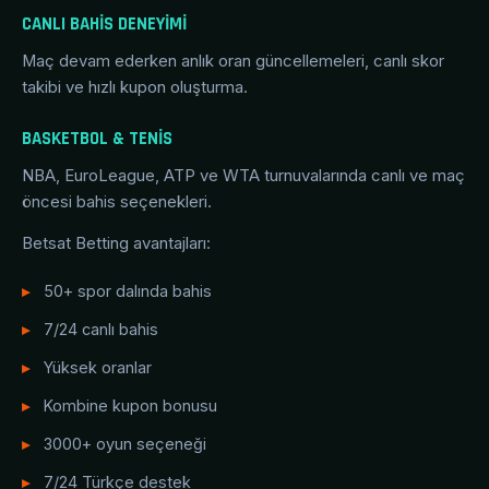
CANLI BAHIS DENEYIMI
Maç devam ederken anlık oran güncellemeleri, canlı skor
takibi ve hızlı kupon oluşturma.
BASKETBOL & TENIS
NBA, EuroLeague, ATP ve WTA turnuvalarında canlı ve maç
öncesi bahis seçenekleri.
Betsat Betting avantajları:
50+ spor dalında bahis
7/24 canlı bahis
Yüksek oranlar
Kombine kupon bonusu
3000+ oyun seçeneği
7/24 Türkçe destek