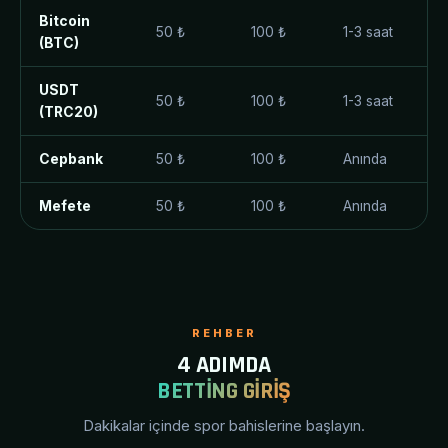
Bitcoin
50 ₺
100 ₺
1-3 saat
(BTC)
USDT
50 ₺
100 ₺
1-3 saat
(TRC20)
Cepbank
50 ₺
100 ₺
Anında
Mefete
50 ₺
100 ₺
Anında
REHBER
4 ADIMDA
BETTING GIRIŞ
Dakikalar içinde spor bahislerine başlayın.