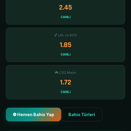
2.45
CANLI
🏀 LAL vs BOS
1.85
CANLI
🎮 CS2 Major
1.72
CANLI
⚽ Hemen Bahis Yap
Bahis Türleri