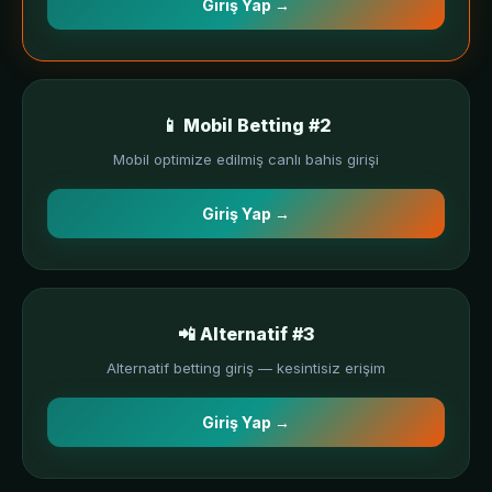
Giriş Yap →
📱 Mobil Betting #2
Mobil optimize edilmiş canlı bahis girişi
Giriş Yap →
📲 Alternatif #3
Alternatif betting giriş — kesintisiz erişim
Giriş Yap →