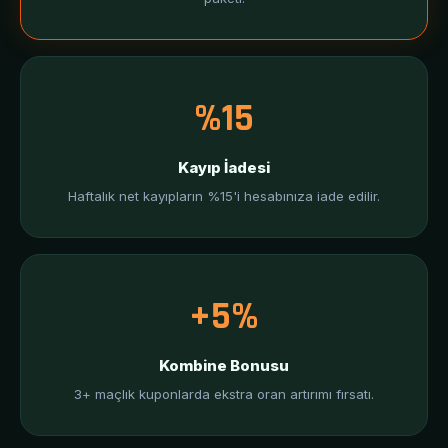
%15
Kayıp İadesi
Haftalık net kayıpların %15'i hesabınıza iade edilir.
+5%
Kombine Bonusu
3+ maçlık kuponlarda ekstra oran artırımı fırsatı.