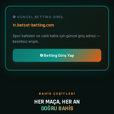
⚽ GÜNCEL BETTING GIRIŞ
tr.betsat-betting.com
Spor bahisleri ve canlı bahis için güncel giriş adresi —
kesintisiz erişim.
⚽ Betting Giriş Yap
BAHIS ÇEŞITLERI
HER MAÇA, HER AN
DOĞRU BAHIS