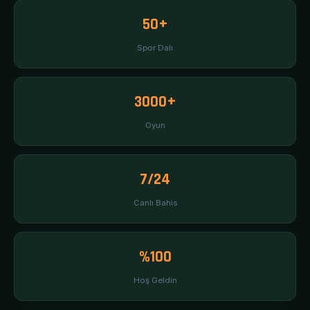
50+
Spor Dalı
3000+
Oyun
7/24
Canlı Bahis
%100
Hoş Geldin