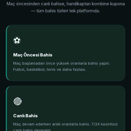
Maç öncesinden canlı bahise, handikaptan kombine kupona
— tüm bahis türleri tek platformda.
⚽
Maç Öncesi Bahis
Maç başlamadan önce yüksek oranlarla bahis yapın.
Futbol, basketbol, tenis ve daha fazlası.
🔴
Canlı Bahis
Maç devam ederken anlık oranlarla bahis. 7/24 kesintisiz
canlı bahis deneyimi.