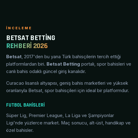
İNCELEME
BETSAT BETTING
REHBERI 2026
Betsat
, 2017'den bu yana Türk bahisçilerin tercih ettiği
platformlardan biri.
Betsat Betting
portalı, spor bahisleri ve
canlı bahis odaklı güncel giriş kanalıdır.
Curacao lisanslı altyapısı, geniş bahis marketleri ve yüksek
oranlarıyla Betsat, spor bahisçileri için ideal bir platformdur.
FUTBOL BAHISLERI
Süper Lig, Premier League, La Liga ve Şampiyonlar
Ligi'nde yüzlerce market. Maç sonucu, alt-üst, handikap ve
özel bahisler.