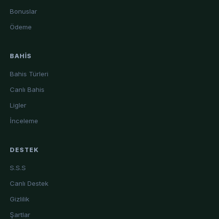
Bonuslar
Ödeme
BAHIS
Bahis Türleri
Canlı Bahis
Ligler
İnceleme
DESTEK
S.S.S
Canlı Destek
Gizlilik
Şartlar