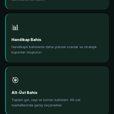
📊
Handikap Bahis
Handikaplı bahislerle daha yüksek oranlar ve stratejik
kuponlar oluşturun.
🎯
Alt-Üst Bahis
Toplam gol, sayı ve korner bahisleri. Alt-üst
marketlerinde geniş seçenekler.