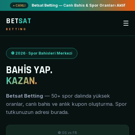
Betsat Betting — Canlı Bahis & Spor Oranları Aktif
● CANLI
BET
SAT
☰
BETTING
⚽ 2026 · Spor Bahisleri Merkezi
BAHIS YAP.
KAZAN.
Betsat Betting
— 50+ spor dalında yüksek
oranlar, canlı bahis ve anlık kupon oluşturma. Spor
tutkunuzun adresi burada.
⚽ GS vs FB