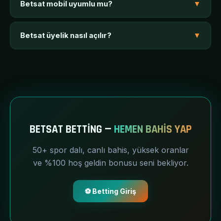
arasında tamamlanır. Papara ve kripto para ile daha hızlı işlem
Betsat mobil uyumlu mu?
▼
yapılabilir.
Evet. Betsat betting tam mobil uyumludur. iOS ve Android
Betsat üyelik nasıl açılır?
tarayıcılarından uygulama indirmeden canlı bahis ve spor
Betsat üyelik nasıl açılır?
▼
bahislerine erişebilirsiniz.
Betting adresine giderek Üye Ol butonuna tıklayın,
bilgilerinizi doldurun ve hesabınızı doğrulayın. İşlem birkaç
dakika sürer.
BETSAT BETTING —
HEMEN BAHIS YAP
50+ spor dalı, canlı bahis, yüksek oranlar
ve %100 hoş geldin bonusu seni bekliyor.
⚽ Betting Giriş