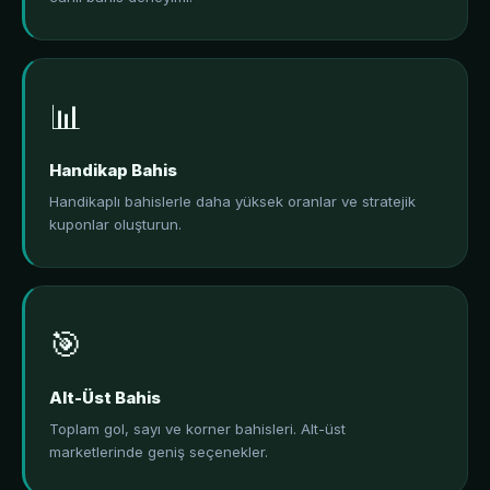
📊
Handikap Bahis
Handikaplı bahislerle daha yüksek oranlar ve stratejik
kuponlar oluşturun.
🎯
Alt-Üst Bahis
Toplam gol, sayı ve korner bahisleri. Alt-üst
marketlerinde geniş seçenekler.