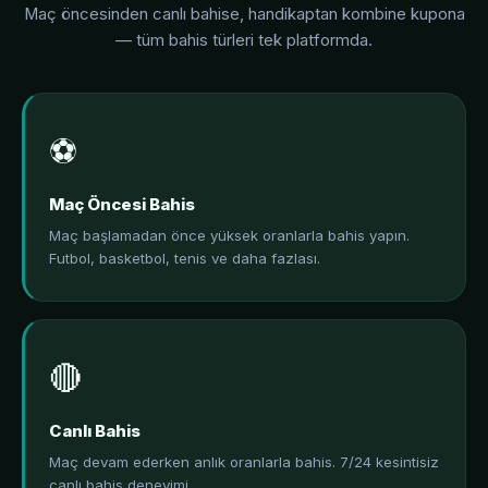
Maç öncesinden canlı bahise, handikaptan kombine kupona
— tüm bahis türleri tek platformda.
⚽
Maç Öncesi Bahis
Maç başlamadan önce yüksek oranlarla bahis yapın.
Futbol, basketbol, tenis ve daha fazlası.
🔴
Canlı Bahis
Maç devam ederken anlık oranlarla bahis. 7/24 kesintisiz
canlı bahis deneyimi.