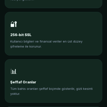
🔐
256-bit SSL
Kullanıcı bilgileri ve finansal veriler en üst düzey
şifreleme ile korunur.
📊
Şeffaf Oranlar
Tüm bahis oranları şeffaf biçimde gösterilir, gizli kesinti
yoktur.