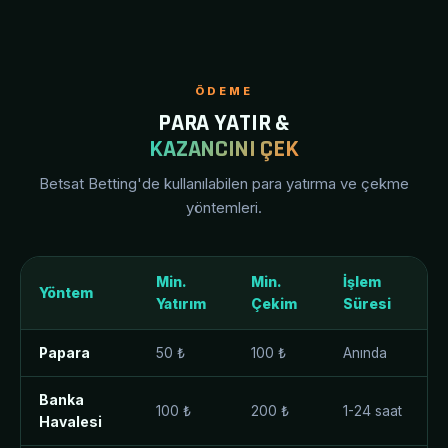
ÖDEME
PARA YATIR &
KAZANCINI ÇEK
Betsat Betting'de kullanılabilen para yatırma ve çekme
yöntemleri.
Min.
Min.
İşlem
Yöntem
Yatırım
Çekim
Süresi
Papara
50 ₺
100 ₺
Anında
Banka
100 ₺
200 ₺
1-24 saat
Havalesi