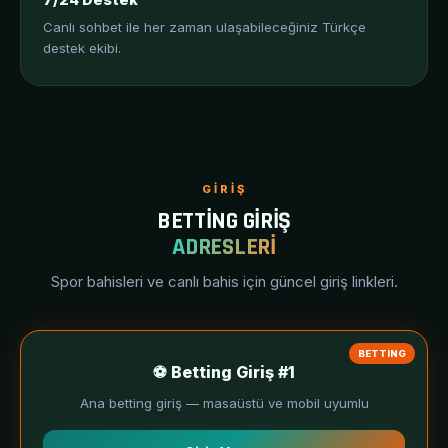
7/24 Destek
Canlı sohbet ile her zaman ulaşabileceğiniz Türkçe
destek ekibi.
GIRIŞ
BETTING GIRIŞ
ADRESLERI
Spor bahisleri ve canlı bahis için güncel giriş linkleri.
BETTING
⚽ Betting Giriş #1
Ana betting giriş — masaüstü ve mobil uyumlu