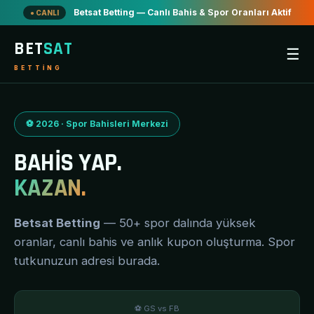
Betsat Betting — Canlı Bahis & Spor Oranları Aktif
● CANLI
BET
SAT
☰
BETTING
⚽ 2026 · Spor Bahisleri Merkezi
BAHIS YAP.
KAZAN.
Betsat Betting
— 50+ spor dalında yüksek
oranlar, canlı bahis ve anlık kupon oluşturma. Spor
tutkunuzun adresi burada.
⚽ GS vs FB