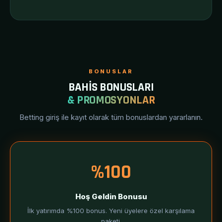
BONUSLAR
BAHIS BONUSLARI
& PROMOSYONLAR
Betting giriş ile kayıt olarak tüm bonuslardan yararlanın.
%100
Hoş Geldin Bonusu
İlk yatırımda %100 bonus. Yeni üyelere özel karşılama
paketi.