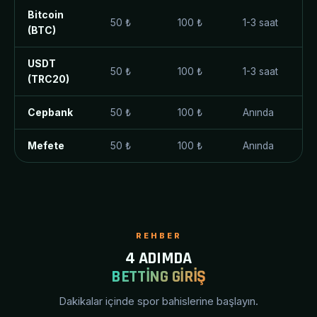
Bitcoin
50 ₺
100 ₺
1-3 saat
(BTC)
USDT
50 ₺
100 ₺
1-3 saat
(TRC20)
Cepbank
50 ₺
100 ₺
Anında
Mefete
50 ₺
100 ₺
Anında
REHBER
4 ADIMDA
BETTING GIRIŞ
Dakikalar içinde spor bahislerine başlayın.