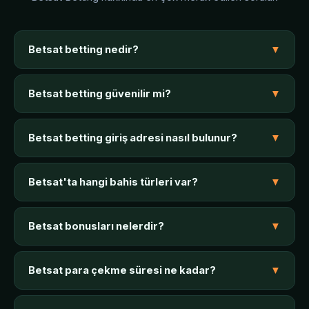
Betsat betting nedir?
Betsat betting nedir?
▼
Betsat betting, Betsat platformunun spor bahisleri ve canlı
Betsat betting güvenilir mi?
bahise odaklanan güncel giriş portalıdır. tr.betsat-
Betsat betting güvenilir mi?
▼
betting.com üzerinden 50+ spor dalında bahis, canlı bahis ve
Evet. Betsat betting, Curacao lisanslı Betsat platformunun
3000+ oyuna ulaşabilirsiniz.
Betsat betting giriş adresi nasıl bulunur?
resmi bahis erişim kanalıdır. 256-bit SSL şifreleme ve 7/24
Betsat betting giriş adresi nasıl bulunur?
▼
Türkçe destek ile güvenli bahis sağlar.
tr.betsat-betting.com adresinden en güncel Betsat betting
Betsat'ta hangi bahis türleri var?
giriş linkine ulaşabilirsiniz. Sayfa adres değişikliklerinde
Betsat'ta hangi bahis türleri var?
▼
anında güncellenir.
Maç öncesi bahis, canlı bahis, handikap, alt-üst, çift şans,
Betsat bonusları nelerdir?
korner bahisleri ve kombine kuponlar Betsat bahis türleri
Betsat bonusları nelerdir?
▼
arasındadır. 50'den fazla spor dalında bahis yapılabilir.
Hoş geldin bonusu, kayıp iadesi, yatırım bonusu, freespin
Betsat para çekme süresi ne kadar?
paketleri ve haftalık promosyonlar Betsat bonusları
Betsat para çekme süresi ne kadar?
▼
arasındadır.
Para çekme işlemleri genellikle 15-30 dakika ile 24 saat
Betsat mobil uyumlu mu?