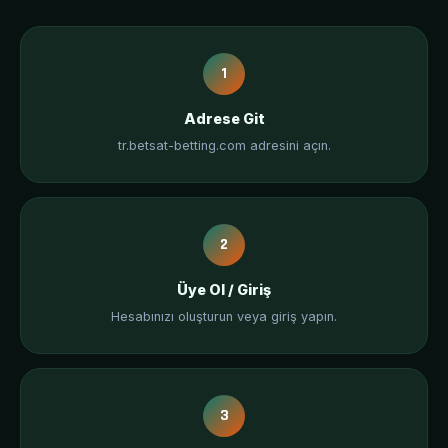
1
Adrese Git
tr.betsat-betting.com adresini açın.
2
Üye Ol / Giriş
Hesabınızı oluşturun veya giriş yapın.
3