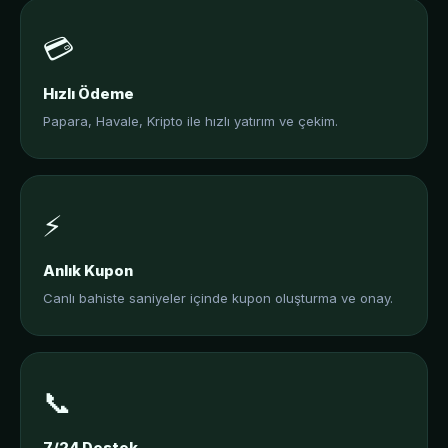
💳
Hızlı Ödeme
Papara, Havale, Kripto ile hızlı yatırım ve çekim.
⚡
Anlık Kupon
Canlı bahiste saniyeler içinde kupon oluşturma ve onay.
📞