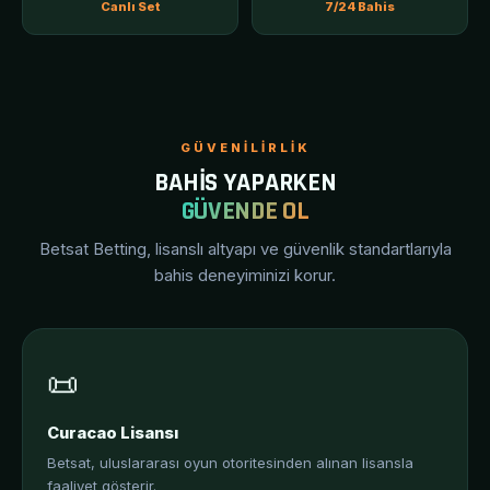
Canlı Set
7/24 Bahis
GÜVENILIRLIK
BAHIS YAPARKEN
GÜVENDE OL
Betsat Betting, lisanslı altyapı ve güvenlik standartlarıyla
bahis deneyiminizi korur.
📜
Curacao Lisansı
Betsat, uluslararası oyun otoritesinden alınan lisansla
faaliyet gösterir.