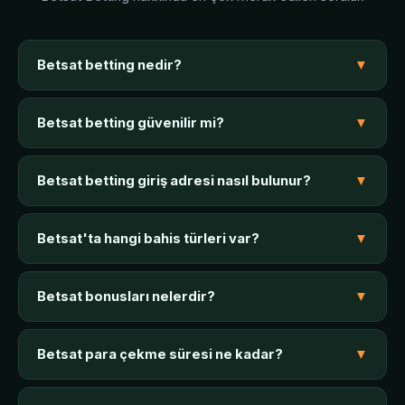
Betsat betting nedir?
Betsat betting nedir?
▼
Betsat betting, Betsat platformunun spor bahisleri ve canlı
Betsat betting güvenilir mi?
bahise odaklanan güncel giriş portalıdır. tr.betsat-
Betsat betting güvenilir mi?
▼
betting.com üzerinden 50+ spor dalında bahis, canlı bahis ve
Evet. Betsat betting, Curacao lisanslı Betsat platformunun
3000+ oyuna ulaşabilirsiniz.
Betsat betting giriş adresi nasıl bulunur?
resmi bahis erişim kanalıdır. 256-bit SSL şifreleme ve 7/24
Betsat betting giriş adresi nasıl bulunur?
▼
Türkçe destek ile güvenli bahis sağlar.
tr.betsat-betting.com adresinden en güncel Betsat betting
Betsat'ta hangi bahis türleri var?
giriş linkine ulaşabilirsiniz. Sayfa adres değişikliklerinde
Betsat'ta hangi bahis türleri var?
▼
anında güncellenir.
Maç öncesi bahis, canlı bahis, handikap, alt-üst, çift şans,
Betsat bonusları nelerdir?
korner bahisleri ve kombine kuponlar Betsat bahis türleri
Betsat bonusları nelerdir?
▼
arasındadır. 50'den fazla spor dalında bahis yapılabilir.
Hoş geldin bonusu, kayıp iadesi, yatırım bonusu, freespin
Betsat para çekme süresi ne kadar?
paketleri ve haftalık promosyonlar Betsat bonusları
Betsat para çekme süresi ne kadar?
▼
arasındadır.
Para çekme işlemleri genellikle 15-30 dakika ile 24 saat
Betsat mobil uyumlu mu?