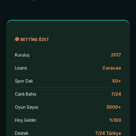
⚽ BETTING ÖZET
Kuruluş
2017
Lisans
Curacao
Spor Dalı
50+
Canlı Bahis
7/24
Oyun Sayısı
3000+
Hoş Geldin
%100
Destek
7/24 Türkçe