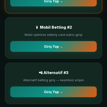
Giriş Yap →
📱 Mobil Betting #2
Mobil optimize edilmiş canlı bahis girişi
Giriş Yap →
📲 Alternatif #3
Alternatif betting giriş — kesintisiz erişim
Giriş Yap →