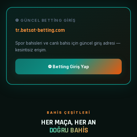
⚽ GÜNCEL BETTING GIRIŞ
tr.betsat-betting.com
Spor bahisleri ve canlı bahis için güncel giriş adresi —
kesintisiz erişim.
⚽ Betting Giriş Yap
BAHIS ÇEŞITLERI
HER MAÇA, HER AN
DOĞRU BAHIS