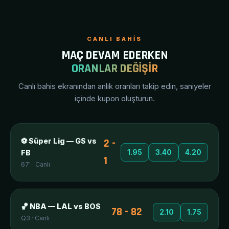
CANLI BAHIS
MAÇ DEVAM EDERKEN
ORANLAR DEĞIŞIR
Canlı bahis ekranından anlık oranları takip edin, saniyeler
içinde kupon oluşturun.
⚽ Süper Lig — GS vs
2 -
FB
1.95
3.40
4.20
1
67' · Canlı
🏀 NBA — LAL vs BOS
78 - 82
2.10
1.75
Q3 · Canlı