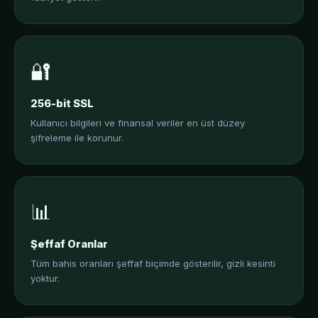
🔐
256-bit SSL
Kullanıcı bilgileri ve finansal veriler en üst düzey
şifreleme ile korunur.
📊
Şeffaf Oranlar
Tüm bahis oranları şeffaf biçimde gösterilir, gizli kesinti
yoktur.