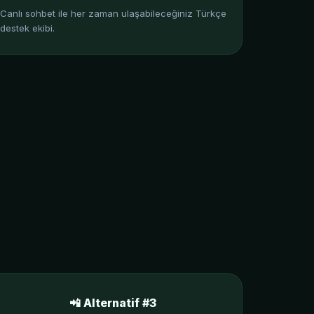
Canlı sohbet ile her zaman ulaşabileceğiniz Türkçe
destek ekibi.
📲 Alternatif #3