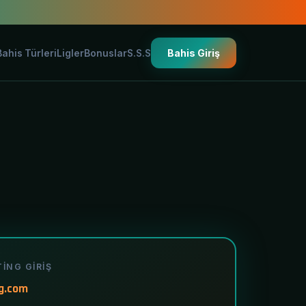
Bahis Giriş
Bahis Türleri
Ligler
Bonuslar
S.S.S
ING GIRIŞ
ng.com