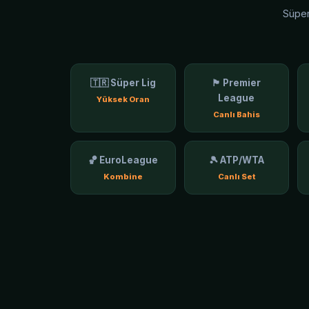
Süper
🇹🇷 Süper Lig
🏴󠁧󠁢󠁥󠁮󠁧󠁿 Premier
League
Yüksek Oran
Canlı Bahis
🏀 EuroLeague
🎾 ATP/WTA
Kombine
Canlı Set