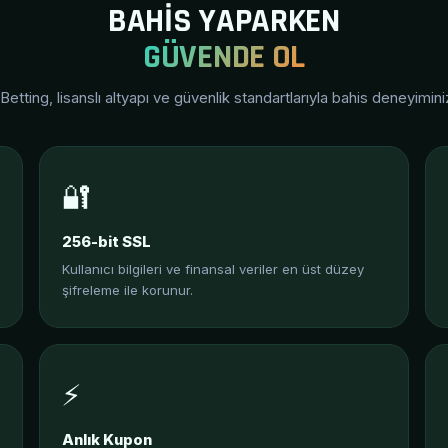
BAHIS YAPARKEN
GÜVENDE OL
Betting, lisanslı altyapı ve güvenlik standartlarıyla bahis deneyiminiz
🔐
256-bit SSL
Kullanıcı bilgileri ve finansal veriler en üst düzey
şifreleme ile korunur.
⚡
Anlık Kupon