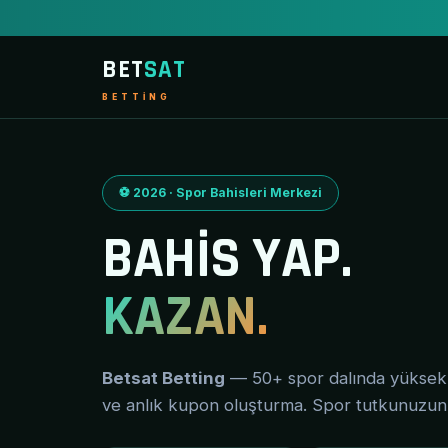
BET
SAT
BETTING
⚽ 2026 · Spor Bahisleri Merkezi
BAHIS YAP.
KAZAN.
Betsat Betting
— 50+ spor dalında yüksek o
ve anlık kupon oluşturma. Spor tutkunuzun