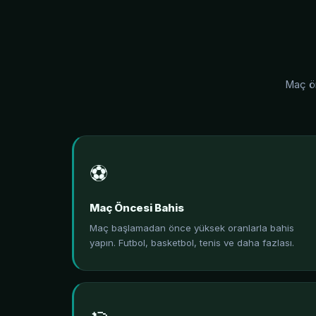
Maç ön
⚽
Maç Öncesi Bahis
Maç başlamadan önce yüksek oranlarla bahis
yapın. Futbol, basketbol, tenis ve daha fazlası.