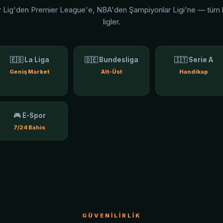
 Lig'den Premier League'e, NBA'den Şampiyonlar Ligi'ne — tüm
ligler.
🇪🇸 La Liga
🇩🇪 Bundesliga
🇮🇹 Serie A
Geniş Market
Alt-Üst
Handikap
🎮 E-Spor
7/24 Bahis
GÜVENILIRLIK