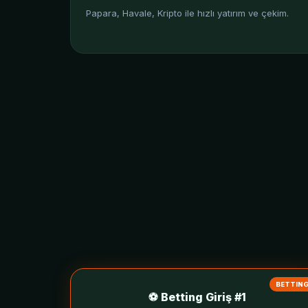
Papara, Havale, Kripto ile hızlı yatırım ve çekim.
BETTIN
⚽ Betting Giriş #1