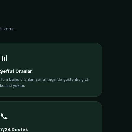
i korur.
📊
Şeffaf Oranlar
Tüm bahis oranları şeffaf biçimde gösterilir, gizli
kesinti yoktur.
📞
7/24 Destek