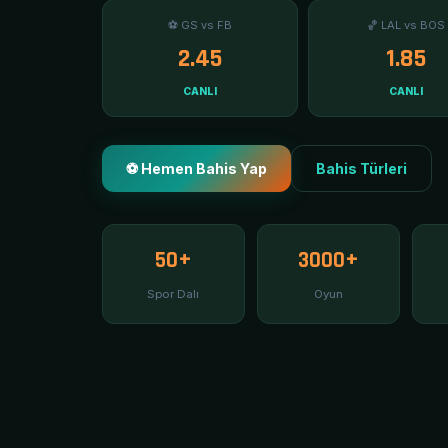
⚽ GS vs FB
🏀 LAL vs BOS
2.45
1.85
CANLI
CANLI
⚽ Hemen Bahis Yap
Bahis Türleri
50+
3000+
Spor Dalı
Oyun