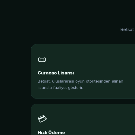
Betsat 
📜
Curacao Lisansı
Betsat, uluslararası oyun otoritesinden alınan
lisansla faaliyet gösterir.
💳
Hızlı Ödeme