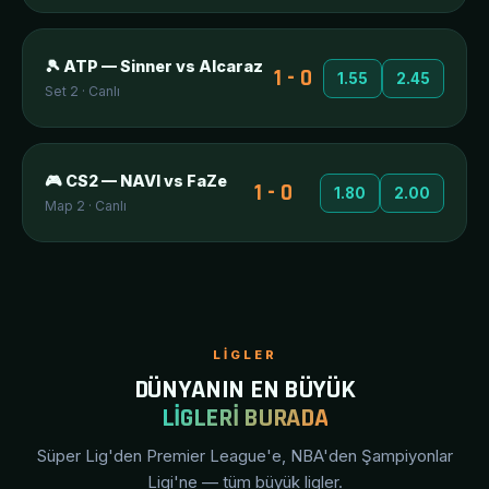
🎾 ATP — Sinner vs Alcaraz
1 - 0
1.55
2.45
Set 2 · Canlı
🎮 CS2 — NAVI vs FaZe
1 - 0
1.80
2.00
Map 2 · Canlı
LIGLER
DÜNYANIN EN BÜYÜK
LIGLERI BURADA
Süper Lig'den Premier League'e, NBA'den Şampiyonlar
Ligi'ne — tüm büyük ligler.