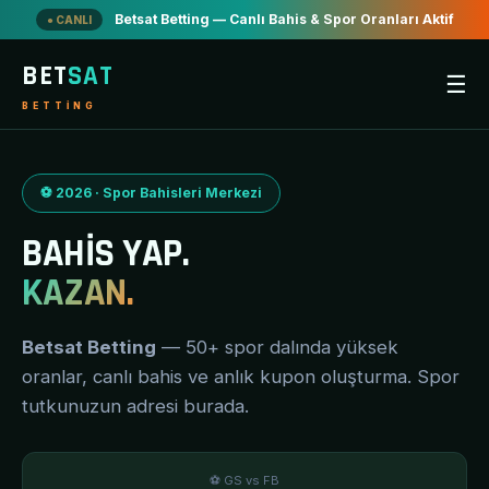
Betsat Betting — Canlı Bahis & Spor Oranları Aktif
● CANLI
BET
SAT
☰
BETTING
⚽ 2026 · Spor Bahisleri Merkezi
BAHIS YAP.
KAZAN.
Betsat Betting
— 50+ spor dalında yüksek
oranlar, canlı bahis ve anlık kupon oluşturma. Spor
tutkunuzun adresi burada.
⚽ GS vs FB