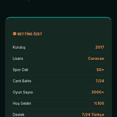
⚽ BETTING ÖZET
Kuruluş
2017
Lisans
Curacao
Spor Dalı
50+
Canlı Bahis
7/24
Oyun Sayısı
3000+
Hoş Geldin
%100
Destek
7/24 Türkçe