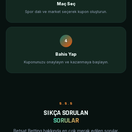
Maç Seç
Spor dalı ve market seçerek kupon oluşturun.
4
Bahis Yap
Kuponunuzu onaylayın ve kazanmaya başlayın.
S.S.S
SIKÇA SORULAN
SORULAR
Betsat Betting hakkında en çok merak edilen sorular.