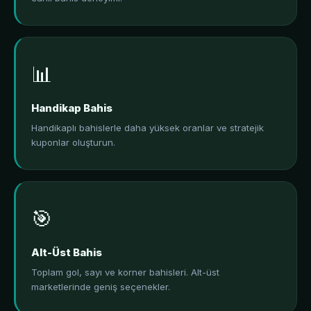
📊
Handikap Bahis
Handikaplı bahislerle daha yüksek oranlar ve stratejik
kuponlar oluşturun.
🎯
Alt-Üst Bahis
Toplam gol, sayı ve korner bahisleri. Alt-üst
marketlerinde geniş seçenekler.