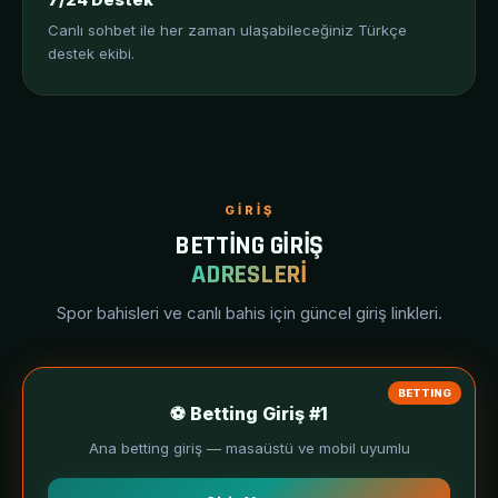
7/24 Destek
Canlı sohbet ile her zaman ulaşabileceğiniz Türkçe
destek ekibi.
GIRIŞ
BETTING GIRIŞ
ADRESLERI
Spor bahisleri ve canlı bahis için güncel giriş linkleri.
BETTING
⚽ Betting Giriş #1
Ana betting giriş — masaüstü ve mobil uyumlu