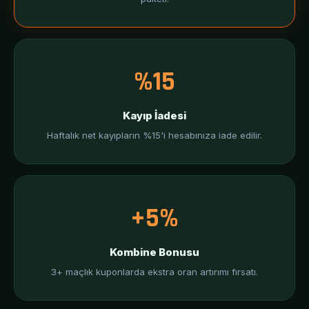
%15
Kayıp İadesi
Haftalık net kayıpların %15'i hesabınıza iade edilir.
+5%
Kombine Bonusu
3+ maçlık kuponlarda ekstra oran artırımı fırsatı.