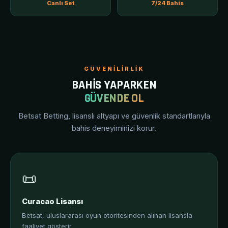
Canlı Set
7/24 Bahis
GÜVENILIRLIK
BAHIS YAPARKEN
GÜVENDE OL
Betsat Betting, lisanslı altyapı ve güvenlik standartlarıyla
bahis deneyiminizi korur.
📜
Curacao Lisansı
Betsat, uluslararası oyun otoritesinden alınan lisansla
faaliyet gösterir.