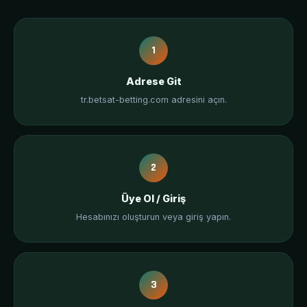
1
Adrese Git
tr.betsat-betting.com adresini açın.
2
Üye Ol / Giriş
Hesabınızı oluşturun veya giriş yapın.
3