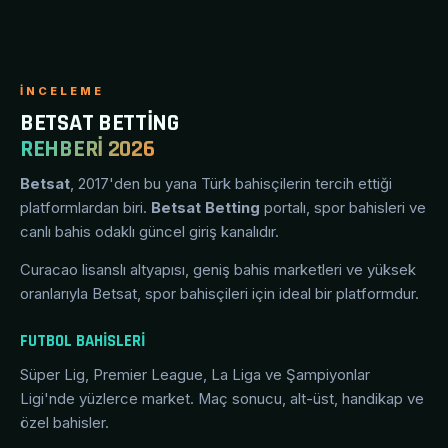
İNCELEME
BETSAT BETTING
REHBERI 2026
Betsat
, 2017'den bu yana Türk bahisçilerin tercih ettiği
platformlardan biri.
Betsat Betting
portalı, spor bahisleri ve
canlı bahis odaklı güncel giriş kanalıdır.
Curacao lisanslı altyapısı, geniş bahis marketleri ve yüksek
oranlarıyla Betsat, spor bahisçileri için ideal bir platformdur.
FUTBOL BAHISLERI
Süper Lig, Premier League, La Liga ve Şampiyonlar
Ligi'nde yüzlerce market. Maç sonucu, alt-üst, handikap ve
özel bahisler.