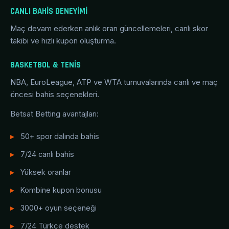
CANLI BAHIS DENEYIMI
Maç devam ederken anlık oran güncellemeleri, canlı skor
takibi ve hızlı kupon oluşturma.
BASKETBOL & TENIS
NBA, EuroLeague, ATP ve WTA turnuvalarında canlı ve maç
öncesi bahis seçenekleri.
Betsat Betting avantajları:
50+ spor dalında bahis
7/24 canlı bahis
Yüksek oranlar
Kombine kupon bonusu
3000+ oyun seçeneği
7/24 Türkçe destek