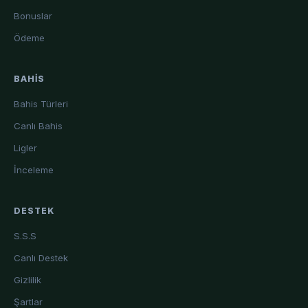
Bonuslar
Ödeme
BAHIS
Bahis Türleri
Canlı Bahis
Ligler
İnceleme
DESTEK
S.S.S
Canlı Destek
Gizlilik
Şartlar