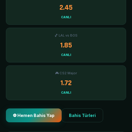
2.45
CANLI
🏀 LAL vs BOS
1.85
CANLI
🎮 CS2 Major
1.72
CANLI
⚽ Hemen Bahis Yap
Bahis Türleri