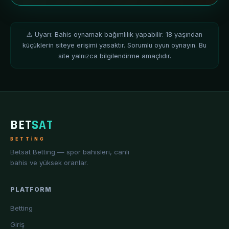
⚠️ Uyarı: Bahis oynamak bağımlılık yapabilir. 18 yaşından
küçüklerin siteye erişimi yasaktır. Sorumlu oyun oynayın. Bu
site yalnızca bilgilendirme amaçlıdır.
BET
SAT
BETTING
Betsat Betting — spor bahisleri, canlı
bahis ve yüksek oranlar.
PLATFORM
Betting
Giriş