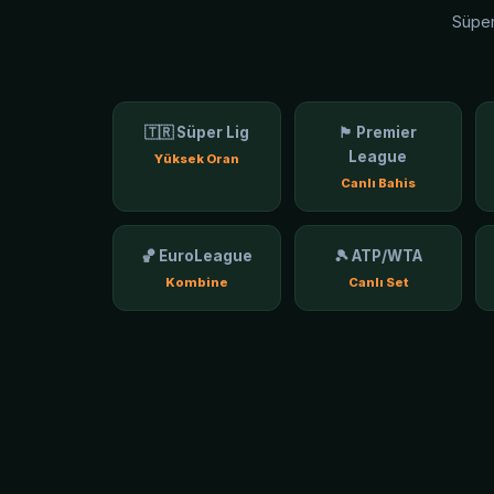
Süper
🇹🇷 Süper Lig
🏴󠁧󠁢󠁥󠁮󠁧󠁿 Premier
League
Yüksek Oran
Canlı Bahis
🏀 EuroLeague
🎾 ATP/WTA
Kombine
Canlı Set