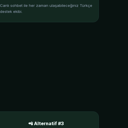
Canlı sohbet ile her zaman ulaşabileceğiniz Türkçe
destek ekibi.
📲 Alternatif #3