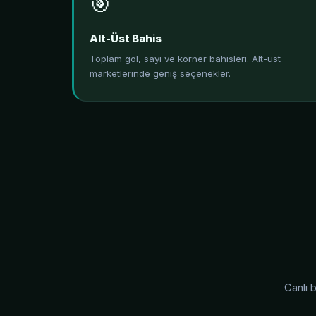
🎯
Alt-Üst Bahis
Toplam gol, sayı ve korner bahisleri. Alt-üst
marketlerinde geniş seçenekler.
Canlı 