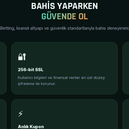
BAHIS YAPARKEN
GÜVENDE OL
Betting, lisanslı altyapı ve güvenlik standartlarıyla bahis deneyiminiz
🔐
256-bit SSL
Kullanıcı bilgileri ve finansal veriler en üst düzey
şifreleme ile korunur.
⚡
Anlık Kupon