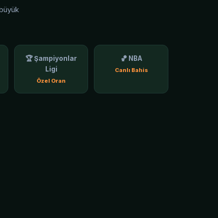
 büyük
🏆 Şampiyonlar
🏀 NBA
Ligi
Canlı Bahis
Özel Oran