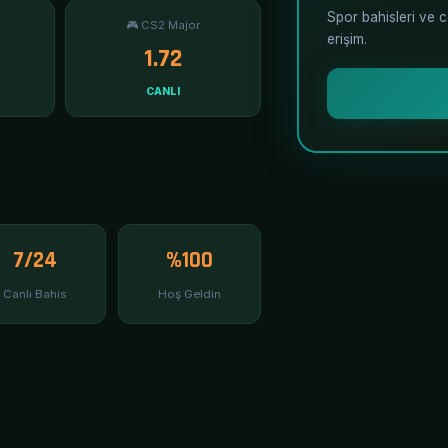
Spor bahisleri ve c
🎮 CS2 Major
erişim.
1.72
CANLI
7/24
%100
Canlı Bahis
Hoş Geldin