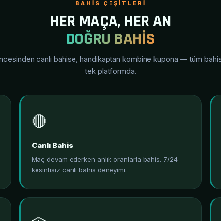
BAHIS ÇEŞITLERI
HER MAÇA, HER AN
DOĞRU BAHIS
cesinden canlı bahise, handikaptan kombine kupona — tüm bahis 
tek platformda.
🔴
Canlı Bahis
Maç devam ederken anlık oranlarla bahis. 7/24
kesintisiz canlı bahis deneyimi.