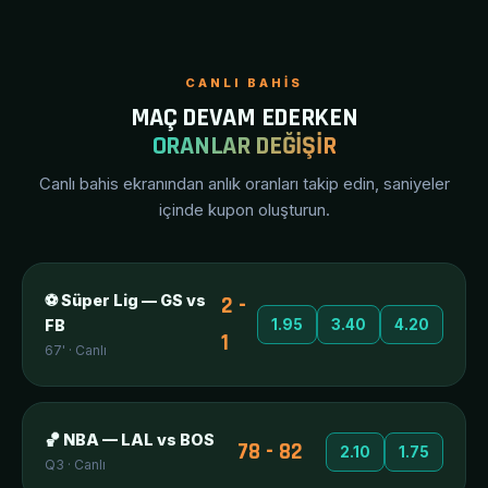
CANLI BAHIS
MAÇ DEVAM EDERKEN
ORANLAR DEĞIŞIR
Canlı bahis ekranından anlık oranları takip edin, saniyeler
içinde kupon oluşturun.
⚽ Süper Lig — GS vs
2 -
FB
1.95
3.40
4.20
1
67' · Canlı
🏀 NBA — LAL vs BOS
78 - 82
2.10
1.75
Q3 · Canlı