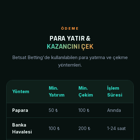
ÖDEME
PARA YATIR &
KAZANCINI ÇEK
Betsat Betting'de kullanılabilen para yatırma ve çekme
yöntemleri.
Min.
Min.
İşlem
Yöntem
Yatırım
Çekim
Süresi
Papara
50 ₺
100 ₺
Anında
Banka
100 ₺
200 ₺
1-24 saat
Havalesi