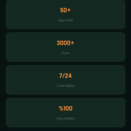
50+
Spor Dalı
3000+
Oyun
7/24
Canlı Bahis
%100
Hoş Geldin