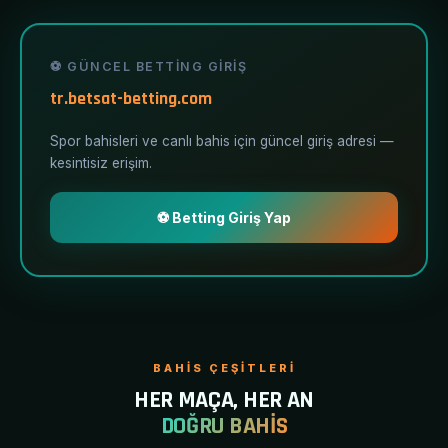
⚽ GÜNCEL BETTING GIRIŞ
tr.betsat-betting.com
Spor bahisleri ve canlı bahis için güncel giriş adresi —
kesintisiz erişim.
⚽ Betting Giriş Yap
BAHIS ÇEŞITLERI
HER MAÇA, HER AN
DOĞRU BAHIS