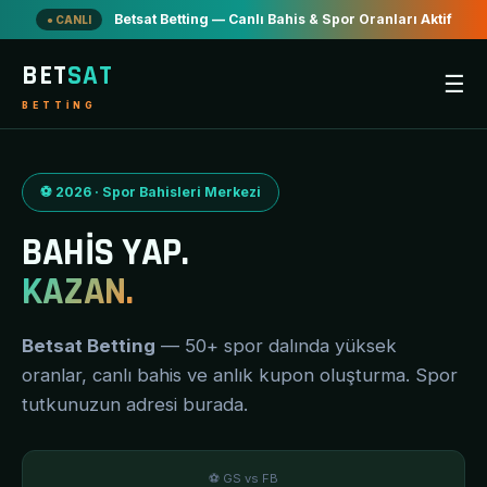
Betsat Betting — Canlı Bahis & Spor Oranları Aktif
● CANLI
BET
SAT
☰
BETTING
⚽ 2026 · Spor Bahisleri Merkezi
BAHIS YAP.
KAZAN.
Betsat Betting
— 50+ spor dalında yüksek
oranlar, canlı bahis ve anlık kupon oluşturma. Spor
tutkunuzun adresi burada.
⚽ GS vs FB