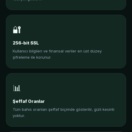
🔐
256-bit SSL
Kullanıcı bilgileri ve finansal veriler en üst düzey
şifreleme ile korunur.
📊
Şeffaf Oranlar
Tüm bahis oranları şeffaf biçimde gösterilir, gizli kesinti
yoktur.