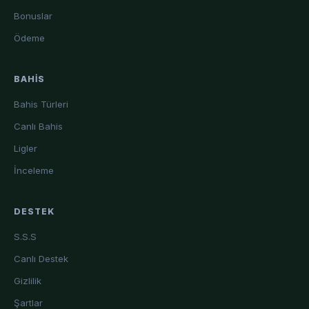
Bonuslar
Ödeme
BAHIS
Bahis Türleri
Canlı Bahis
Ligler
İnceleme
DESTEK
S.S.S
Canlı Destek
Gizlilik
Şartlar