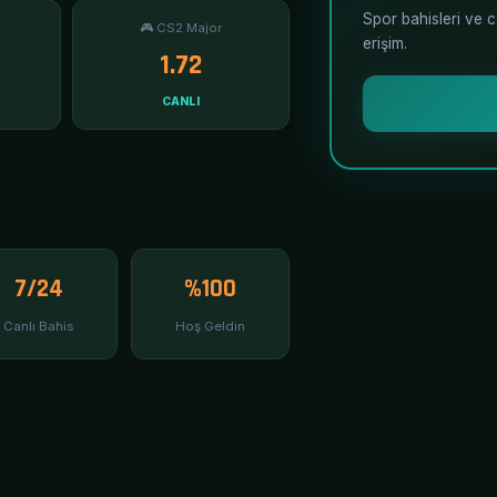
Spor bahisleri ve c
🎮 CS2 Major
erişim.
1.72
CANLI
7/24
%100
Canlı Bahis
Hoş Geldin