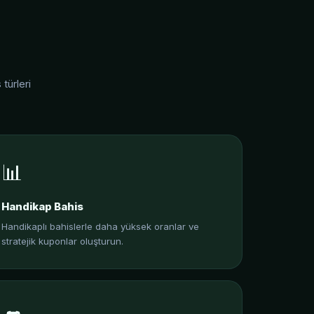
türleri
📊
Handikap Bahis
Handikaplı bahislerle daha yüksek oranlar ve
stratejik kuponlar oluşturun.