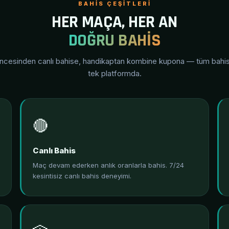
BAHIS ÇEŞITLERI
HER MAÇA, HER AN
DOĞRU BAHIS
cesinden canlı bahise, handikaptan kombine kupona — tüm bahis 
tek platformda.
🔴
Canlı Bahis
Maç devam ederken anlık oranlarla bahis. 7/24
kesintisiz canlı bahis deneyimi.