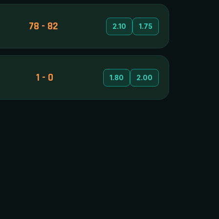
78 - 82
2.10
1.75
1 - 0
1.80
2.00