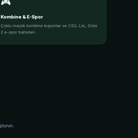
🎮
Kombine & E-Spor
Çoklu maçlık kombine kuponlar ve CS2, LoL, Dota
2 e-spor bahisleri.
şturun.