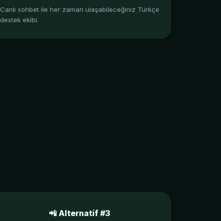
Canlı sohbet ile her zaman ulaşabileceğiniz Türkçe
destek ekibi.
📲 Alternatif #3