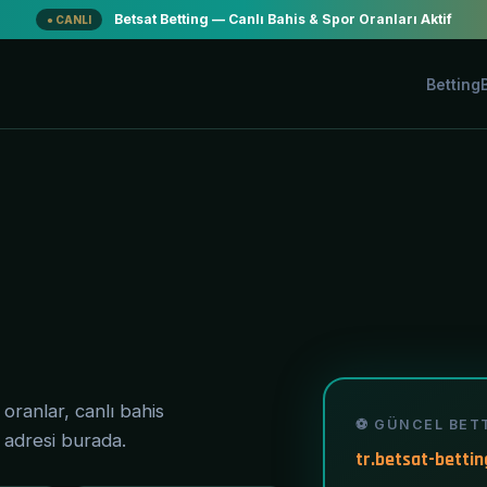
Betsat Betting — Canlı Bahis & Spor Oranları Aktif
● CANLI
Betting
ranlar, canlı bahis
⚽ GÜNCEL BETT
 adresi burada.
tr.betsat-betti