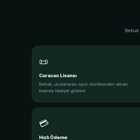
Betsat 
📜
Curacao Lisansı
Betsat, uluslararası oyun otoritesinden alınan
lisansla faaliyet gösterir.
💳
Hızlı Ödeme