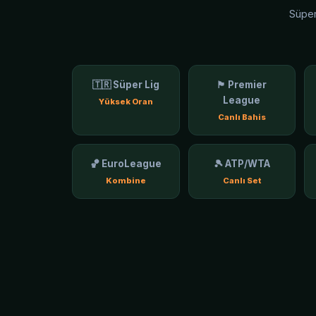
Süper
🇹🇷 Süper Lig
🏴󠁧󠁢󠁥󠁮󠁧󠁿 Premier
League
Yüksek Oran
Canlı Bahis
🏀 EuroLeague
🎾 ATP/WTA
Kombine
Canlı Set