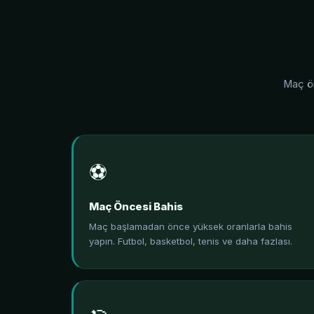
Maç ön
⚽
Maç Öncesi Bahis
Maç başlamadan önce yüksek oranlarla bahis
yapın. Futbol, basketbol, tenis ve daha fazlası.