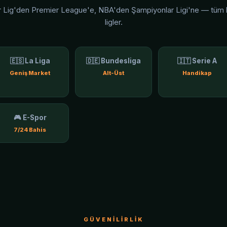
 Lig'den Premier League'e, NBA'den Şampiyonlar Ligi'ne — tüm
ligler.
🇪🇸 La Liga
🇩🇪 Bundesliga
🇮🇹 Serie A
Geniş Market
Alt-Üst
Handikap
🎮 E-Spor
7/24 Bahis
GÜVENILIRLIK