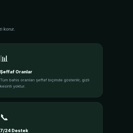
i korur.
📊
Şeffaf Oranlar
Tüm bahis oranları şeffaf biçimde gösterilir, gizli
kesinti yoktur.
📞
7/24 Destek