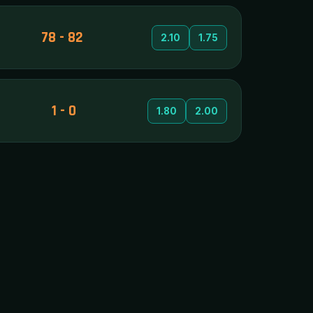
78 - 82
2.10
1.75
1 - 0
1.80
2.00