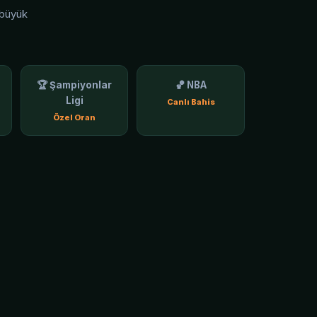
 büyük
🏆 Şampiyonlar
🏀 NBA
Ligi
Canlı Bahis
Özel Oran