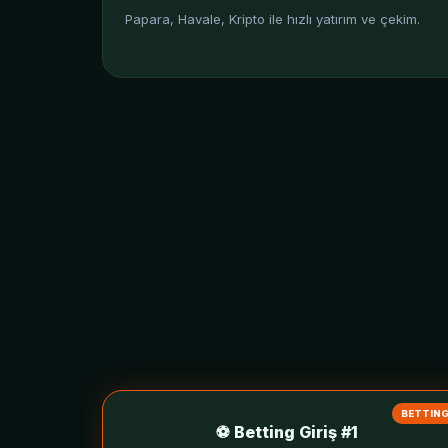
Papara, Havale, Kripto ile hızlı yatırım ve çekim.
BETTIN
⚽ Betting Giriş #1