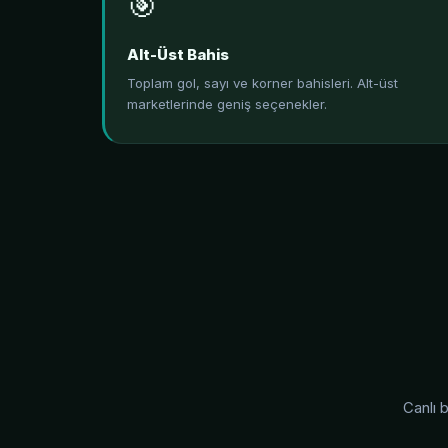
🎯
Alt-Üst Bahis
Toplam gol, sayı ve korner bahisleri. Alt-üst
marketlerinde geniş seçenekler.
Canlı 