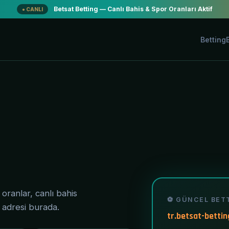
Betsat Betting — Canlı Bahis & Spor Oranları Aktif
● CANLI
Betting
ranlar, canlı bahis
⚽ GÜNCEL BETT
 adresi burada.
tr.betsat-betti