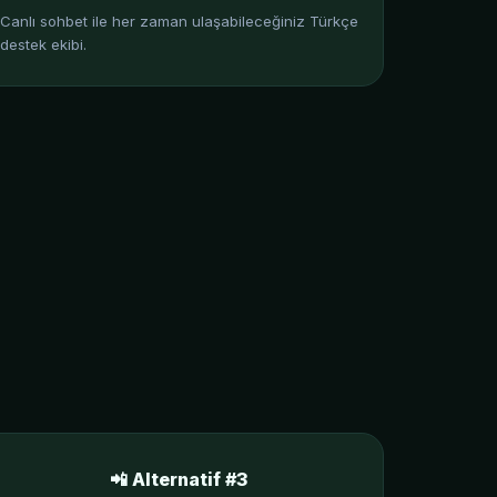
Canlı sohbet ile her zaman ulaşabileceğiniz Türkçe
destek ekibi.
📲 Alternatif #3