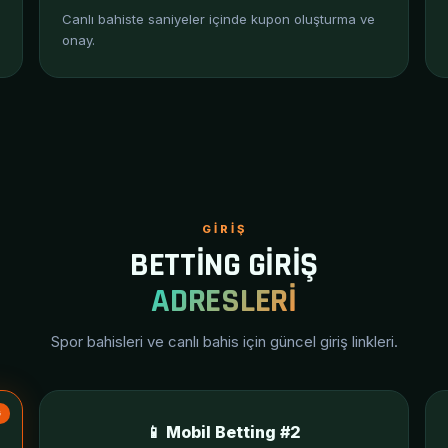
Canlı bahiste saniyeler içinde kupon oluşturma ve
onay.
GIRIŞ
BETTING GIRIŞ
ADRESLERI
Spor bahisleri ve canlı bahis için güncel giriş linkleri.
G
📱 Mobil Betting #2