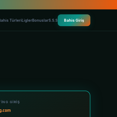
Bahis Giriş
Bahis Türleri
Ligler
Bonuslar
S.S.S
ING GIRIŞ
ng.com