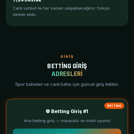
7/24 Destek
Canlı sohbet ile her zaman ulaşabileceğiniz Türkçe
destek ekibi.
GIRIŞ
BETTING GIRIŞ
ADRESLERI
Spor bahisleri ve canlı bahis için güncel giriş linkleri.
BETTING
⚽ Betting Giriş #1
Ana betting giriş — masaüstü ve mobil uyumlu