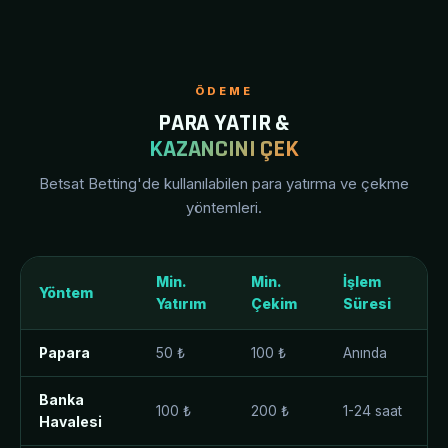
ÖDEME
PARA YATIR &
KAZANCINI ÇEK
Betsat Betting'de kullanılabilen para yatırma ve çekme
yöntemleri.
Min.
Min.
İşlem
Yöntem
Yatırım
Çekim
Süresi
Papara
50 ₺
100 ₺
Anında
Banka
100 ₺
200 ₺
1-24 saat
Havalesi