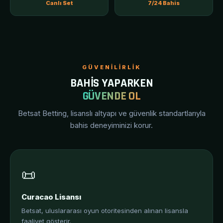
Canlı Set
7/24 Bahis
GÜVENILIRLIK
BAHIS YAPARKEN
GÜVENDE OL
Betsat Betting, lisanslı altyapı ve güvenlik standartlarıyla
bahis deneyiminizi korur.
📜
Curacao Lisansı
Betsat, uluslararası oyun otoritesinden alınan lisansla
faaliyet gösterir.