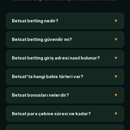
Betsat betting nedir?
Betsat betting nedir?
▼
Betsat betting, Betsat platformunun spor bahisleri ve canlı
Betsat betting güvenilir mi?
bahise odaklanan güncel giriş portalıdır. tr.betsat-
Betsat betting güvenilir mi?
▼
betting.com üzerinden 50+ spor dalında bahis, canlı bahis ve
Evet. Betsat betting, Curacao lisanslı Betsat platformunun
3000+ oyuna ulaşabilirsiniz.
Betsat betting giriş adresi nasıl bulunur?
resmi bahis erişim kanalıdır. 256-bit SSL şifreleme ve 7/24
Betsat betting giriş adresi nasıl bulunur?
▼
Türkçe destek ile güvenli bahis sağlar.
tr.betsat-betting.com adresinden en güncel Betsat betting
Betsat'ta hangi bahis türleri var?
giriş linkine ulaşabilirsiniz. Sayfa adres değişikliklerinde
Betsat'ta hangi bahis türleri var?
▼
anında güncellenir.
Maç öncesi bahis, canlı bahis, handikap, alt-üst, çift şans,
Betsat bonusları nelerdir?
korner bahisleri ve kombine kuponlar Betsat bahis türleri
Betsat bonusları nelerdir?
▼
arasındadır. 50'den fazla spor dalında bahis yapılabilir.
Hoş geldin bonusu, kayıp iadesi, yatırım bonusu, freespin
Betsat para çekme süresi ne kadar?
paketleri ve haftalık promosyonlar Betsat bonusları
Betsat para çekme süresi ne kadar?
▼
arasındadır.
Para çekme işlemleri genellikle 15-30 dakika ile 24 saat
Betsat mobil uyumlu mu?