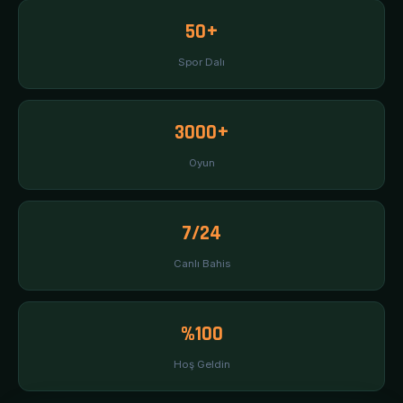
50+
Spor Dalı
3000+
Oyun
7/24
Canlı Bahis
%100
Hoş Geldin