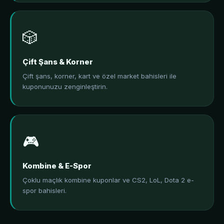
🎲
Çift Şans & Korner
Çift şans, korner, kart ve özel market bahisleri ile
kuponunuzu zenginleştirin.
🎮
Kombine & E-Spor
Çoklu maçlık kombine kuponlar ve CS2, LoL, Dota 2 e-
spor bahisleri.