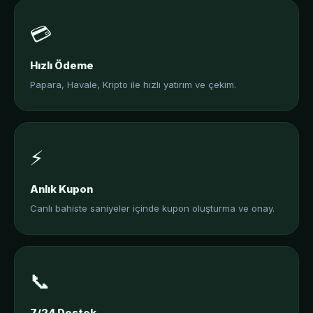
💳
Hızlı Ödeme
Papara, Havale, Kripto ile hızlı yatırım ve çekim.
⚡
Anlık Kupon
Canlı bahiste saniyeler içinde kupon oluşturma ve onay.
📞