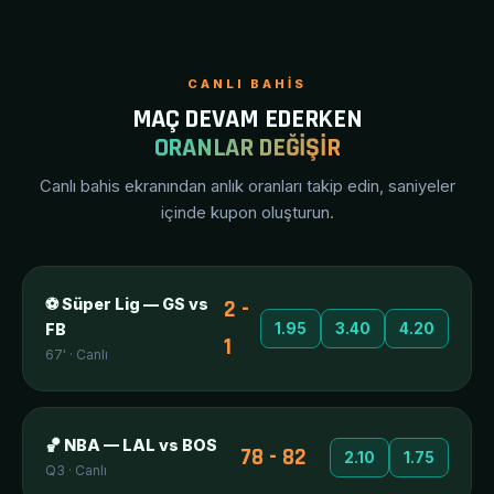
CANLI BAHIS
MAÇ DEVAM EDERKEN
ORANLAR DEĞIŞIR
Canlı bahis ekranından anlık oranları takip edin, saniyeler
içinde kupon oluşturun.
⚽ Süper Lig — GS vs
2 -
FB
1.95
3.40
4.20
1
67' · Canlı
🏀 NBA — LAL vs BOS
78 - 82
2.10
1.75
Q3 · Canlı