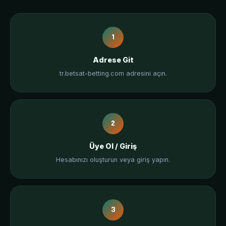
1
Adrese Git
tr.betsat-betting.com adresini açın.
2
Üye Ol / Giriş
Hesabınızı oluşturun veya giriş yapın.
3