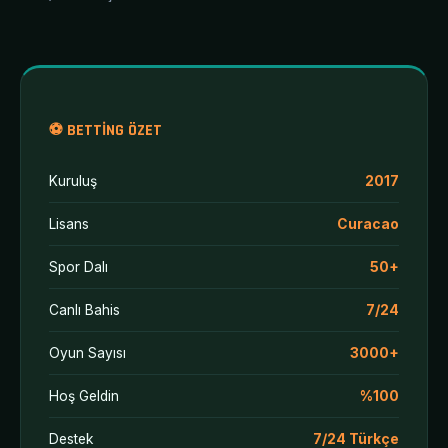
⚽ BETTING ÖZET
Kuruluş
2017
Lisans
Curacao
Spor Dalı
50+
Canlı Bahis
7/24
Oyun Sayısı
3000+
Hoş Geldin
%100
Destek
7/24 Türkçe