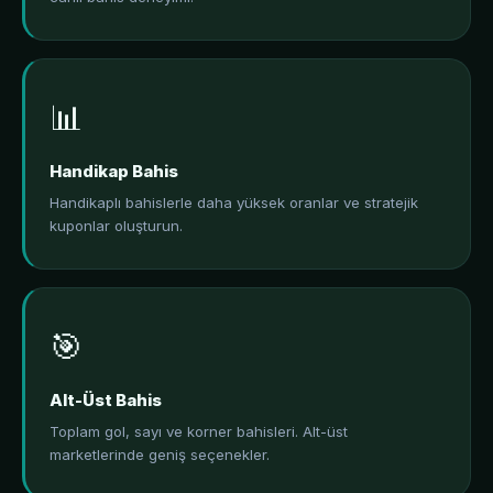
📊
Handikap Bahis
Handikaplı bahislerle daha yüksek oranlar ve stratejik
kuponlar oluşturun.
🎯
Alt-Üst Bahis
Toplam gol, sayı ve korner bahisleri. Alt-üst
marketlerinde geniş seçenekler.