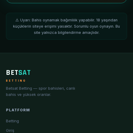
⚠️ Uyarı: Bahis oynamak bağımlılık yapabilir. 18 yaşından
küçüklerin siteye erişimi yasaktır. Sorumlu oyun oynayın. Bu
site yalnızca bilgilendirme amaçlıdır.
BET
SAT
BETTING
Betsat Betting — spor bahisleri, canlı
bahis ve yüksek oranlar.
PLATFORM
Betting
Giriş