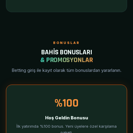
BONUSLAR
BAHIS BONUSLARI
& PROMOSYONLAR
Betting giriş ile kayıt olarak tüm bonuslardan yararlanın.
%100
Hoş Geldin Bonusu
İlk yatırımda %100 bonus. Yeni üyelere özel karşılama
paketi.