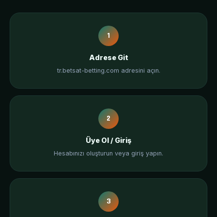
1
Adrese Git
tr.betsat-betting.com adresini açın.
2
Üye Ol / Giriş
Hesabınızı oluşturun veya giriş yapın.
3