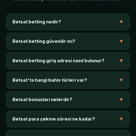
Betsat betting nedir?
Betsat betting nedir?
▼
Betsat betting, Betsat platformunun spor bahisleri ve canlı
Betsat betting güvenilir mi?
bahise odaklanan güncel giriş portalıdır. tr.betsat-
Betsat betting güvenilir mi?
▼
betting.com üzerinden 50+ spor dalında bahis, canlı bahis ve
Evet. Betsat betting, Curacao lisanslı Betsat platformunun
3000+ oyuna ulaşabilirsiniz.
Betsat betting giriş adresi nasıl bulunur?
resmi bahis erişim kanalıdır. 256-bit SSL şifreleme ve 7/24
Betsat betting giriş adresi nasıl bulunur?
▼
Türkçe destek ile güvenli bahis sağlar.
tr.betsat-betting.com adresinden en güncel Betsat betting
Betsat'ta hangi bahis türleri var?
giriş linkine ulaşabilirsiniz. Sayfa adres değişikliklerinde
Betsat'ta hangi bahis türleri var?
▼
anında güncellenir.
Maç öncesi bahis, canlı bahis, handikap, alt-üst, çift şans,
Betsat bonusları nelerdir?
korner bahisleri ve kombine kuponlar Betsat bahis türleri
Betsat bonusları nelerdir?
▼
arasındadır. 50'den fazla spor dalında bahis yapılabilir.
Hoş geldin bonusu, kayıp iadesi, yatırım bonusu, freespin
Betsat para çekme süresi ne kadar?
paketleri ve haftalık promosyonlar Betsat bonusları
Betsat para çekme süresi ne kadar?
▼
arasındadır.
Para çekme işlemleri genellikle 15-30 dakika ile 24 saat
Betsat mobil uyumlu mu?