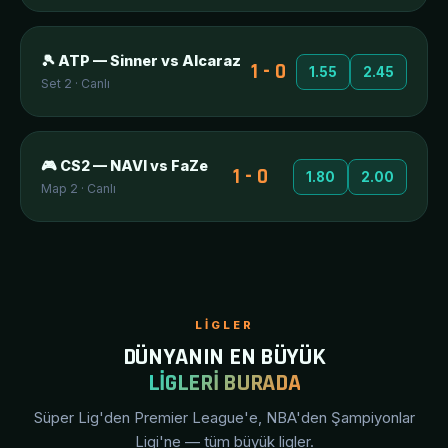
🎾 ATP — Sinner vs Alcaraz
1 - 0
1.55
2.45
Set 2 · Canlı
🎮 CS2 — NAVI vs FaZe
1 - 0
1.80
2.00
Map 2 · Canlı
LIGLER
DÜNYANIN EN BÜYÜK
LIGLERI BURADA
Süper Lig'den Premier League'e, NBA'den Şampiyonlar
Ligi'ne — tüm büyük ligler.