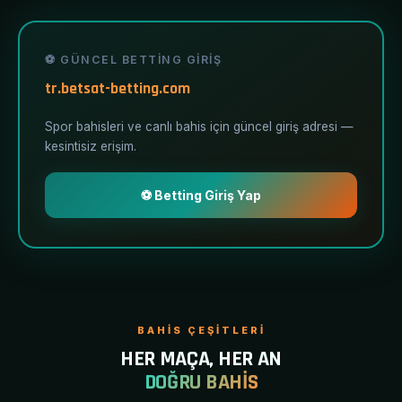
⚽ GÜNCEL BETTING GIRIŞ
tr.betsat-betting.com
Spor bahisleri ve canlı bahis için güncel giriş adresi —
kesintisiz erişim.
⚽ Betting Giriş Yap
BAHIS ÇEŞITLERI
HER MAÇA, HER AN
DOĞRU BAHIS