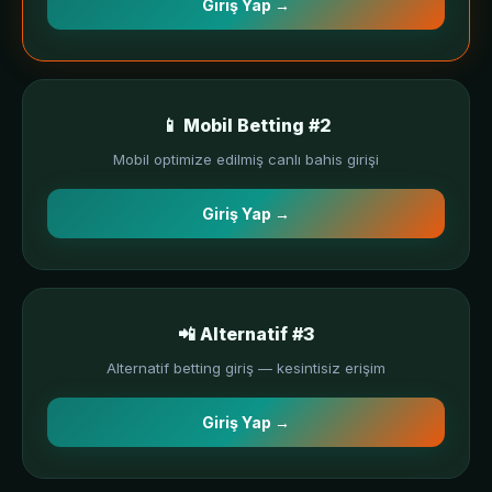
Giriş Yap →
📱 Mobil Betting #2
Mobil optimize edilmiş canlı bahis girişi
Giriş Yap →
📲 Alternatif #3
Alternatif betting giriş — kesintisiz erişim
Giriş Yap →