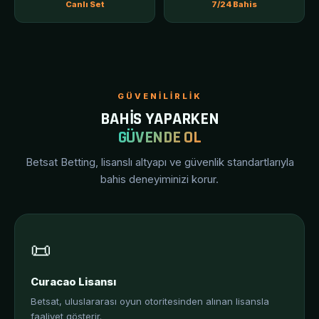
Canlı Set
7/24 Bahis
GÜVENILIRLIK
BAHIS YAPARKEN
GÜVENDE OL
Betsat Betting, lisanslı altyapı ve güvenlik standartlarıyla
bahis deneyiminizi korur.
📜
Curacao Lisansı
Betsat, uluslararası oyun otoritesinden alınan lisansla
faaliyet gösterir.