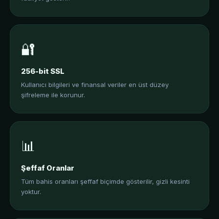
🔐
256-bit SSL
Kullanıcı bilgileri ve finansal veriler en üst düzey
şifreleme ile korunur.
📊
Şeffaf Oranlar
Tüm bahis oranları şeffaf biçimde gösterilir, gizli kesinti
yoktur.