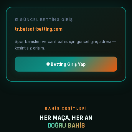
⚽ GÜNCEL BETTING GIRIŞ
tr.betsat-betting.com
Spor bahisleri ve canlı bahis için güncel giriş adresi —
kesintisiz erişim.
⚽ Betting Giriş Yap
BAHIS ÇEŞITLERI
HER MAÇA, HER AN
DOĞRU BAHIS