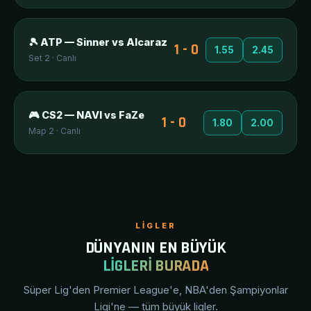
🎾 ATP — Sinner vs Alcaraz
1 - 0
1.55
2.45
Set 2 · Canlı
🎮 CS2 — NAVI vs FaZe
1 - 0
1.80
2.00
Map 2 · Canlı
LIGLER
DÜNYANIN EN BÜYÜK
LIGLERI BURADA
Süper Lig'den Premier League'e, NBA'den Şampiyonlar
Ligi'ne — tüm büyük ligler.