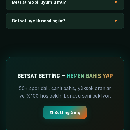
arasında tamamlanır. Papara ve kripto para ile daha hızlı işlem
Betsat mobil uyumlu mu?
▼
yapılabilir.
Evet. Betsat betting tam mobil uyumludur. iOS ve Android
Betsat üyelik nasıl açılır?
tarayıcılarından uygulama indirmeden canlı bahis ve spor
Betsat üyelik nasıl açılır?
▼
bahislerine erişebilirsiniz.
Betting adresine giderek Üye Ol butonuna tıklayın,
bilgilerinizi doldurun ve hesabınızı doğrulayın. İşlem birkaç
dakika sürer.
BETSAT BETTING —
HEMEN BAHIS YAP
50+ spor dalı, canlı bahis, yüksek oranlar
ve %100 hoş geldin bonusu seni bekliyor.
⚽ Betting Giriş