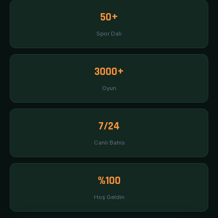
50+
Spor Dalı
3000+
Oyun
7/24
Canlı Bahis
%100
Hoş Geldin