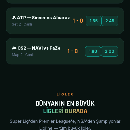
🎾 ATP — Sinner vs Alcaraz
1 - 0
1.55
2.45
Set 2 · Canlı
🎮 CS2 — NAVI vs FaZe
1 - 0
1.80
2.00
Map 2 · Canlı
LIGLER
DÜNYANIN EN BÜYÜK
LIGLERI BURADA
Süper Lig'den Premier League'e, NBA'den Şampiyonlar
Ligi'ne — tüm büyük ligler.