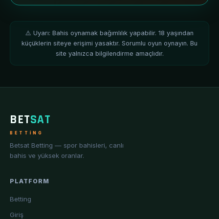
⚠️ Uyarı: Bahis oynamak bağımlılık yapabilir. 18 yaşından
küçüklerin siteye erişimi yasaktır. Sorumlu oyun oynayın. Bu
site yalnızca bilgilendirme amaçlıdır.
BET
SAT
BETTING
Betsat Betting — spor bahisleri, canlı
bahis ve yüksek oranlar.
PLATFORM
Betting
Giriş