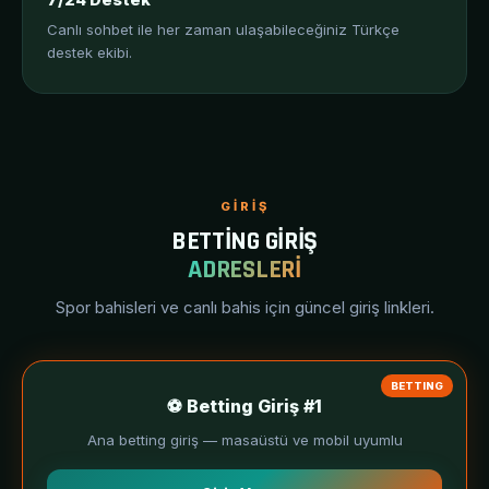
7/24 Destek
Canlı sohbet ile her zaman ulaşabileceğiniz Türkçe
destek ekibi.
GIRIŞ
BETTING GIRIŞ
ADRESLERI
Spor bahisleri ve canlı bahis için güncel giriş linkleri.
BETTING
⚽ Betting Giriş #1
Ana betting giriş — masaüstü ve mobil uyumlu