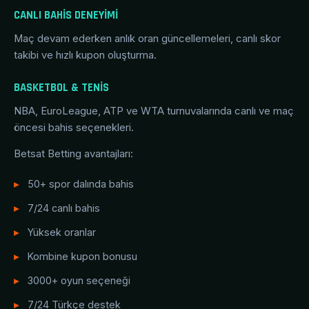
CANLI BAHIS DENEYIMI
Maç devam ederken anlık oran güncellemeleri, canlı skor
takibi ve hızlı kupon oluşturma.
BASKETBOL & TENIS
NBA, EuroLeague, ATP ve WTA turnuvalarında canlı ve maç
öncesi bahis seçenekleri.
Betsat Betting avantajları:
50+ spor dalında bahis
7/24 canlı bahis
Yüksek oranlar
Kombine kupon bonusu
3000+ oyun seçeneği
7/24 Türkçe destek