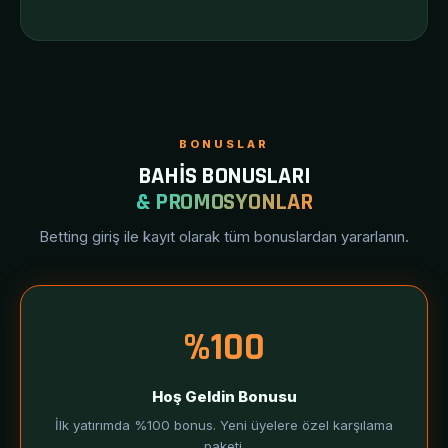
BONUSLAR
BAHIS BONUSLARI
& PROMOSYONLAR
Betting giriş ile kayıt olarak tüm bonuslardan yararlanın.
%100
Hoş Geldin Bonusu
İlk yatırımda %100 bonus. Yeni üyelere özel karşılama
paketi.